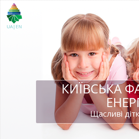
UA|EN
КИЇВСЬКА Ф
ЕНЕР
Щасливі дітк