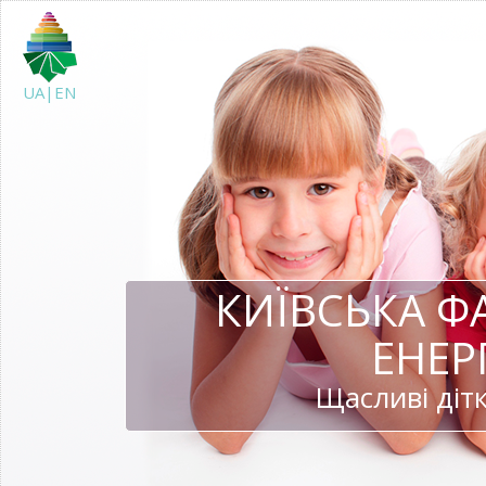
UA|EN
КИЇВСЬКА Ф
ЕНЕР
Щасливі дітк