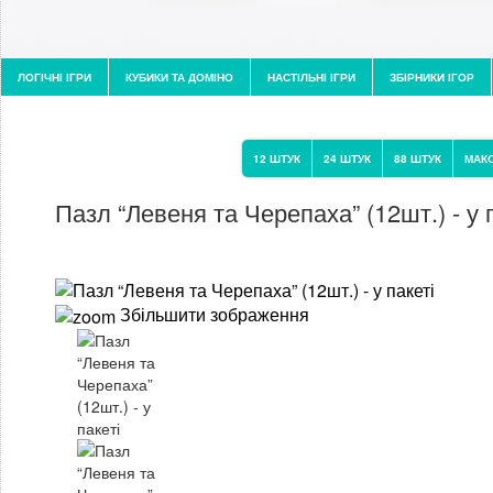
ЛОГІЧНІ ІГРИ
КУБИКИ ТА ДОМІНО
НАСТІЛЬНІ ІГРИ
ЗБІРНИКИ ІГОР
12 ШТУК
24 ШТУК
88 ШТУК
МАКС
Пазл “Левеня та Черепаха” (12шт.) - у 
Збільшити зображення