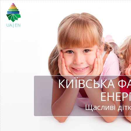
UA|EN
КИЇВСЬКА Ф
ЕНЕР
Щасливі дітк