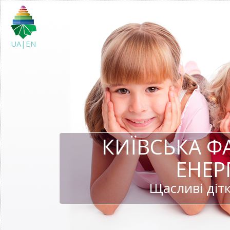
UA|EN
КИЇВСЬКА Ф
ЕНЕР
Щасливі дітк