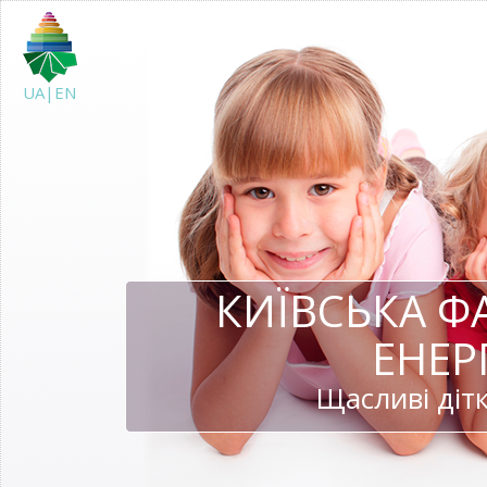
UA|EN
КИЇВСЬКА Ф
ЕНЕР
Щасливі дітк