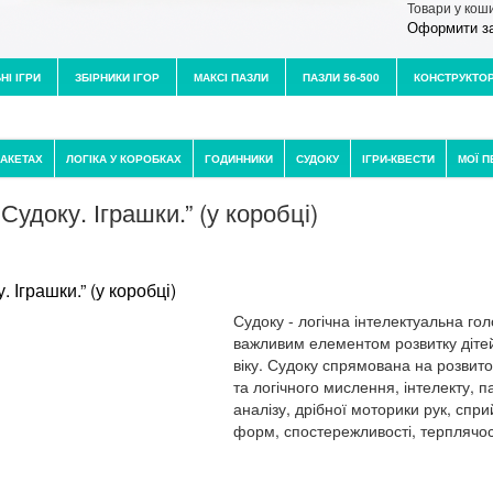
Товари у кош
Оформити з
НІ ІГРИ
ЗБІРНИКИ ІГОР
МАКСІ ПАЗЛИ
ПАЗЛИ 56-500
КОНСТРУКТО
ПАКЕТАХ
ЛОГІКА У КОРОБКАХ
ГОДИННИКИ
СУДОКУ
ІГРИ-КВЕСТИ
МОЇ П
Судоку. Іграшки.” (у коробці)
Судоку - логічна інтелектуальна го
важливим елементом розвитку діте
віку. Судоку спрямована на розвит
та логічного мислення, інтелекту, п
аналізу, дрібної моторики рук, спр
форм, спостережливості, терплячос