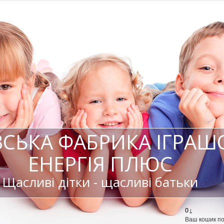
ВСЬКА ФАБРИКА ІГРАШ
ЕНЕРГІЯ ПЛЮС
Щасливі дітки - щасливі батьки
0
↓
Ваш кошик п