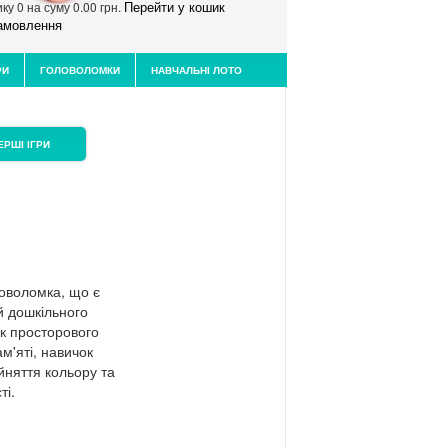
Перейти у кошик
ику
0
на суму
0.00 грн.
амовлення
РИ
ГОЛОВОЛОМКИ
НАВЧАЛЬНІ ЛОТО
ЕРШІ ІГРИ
ловоломка, що є
й дошкільного
ок просторового
ам'яті, навичок
ийняття кольору та
ті.