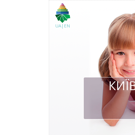
UA|EN
КИЇ